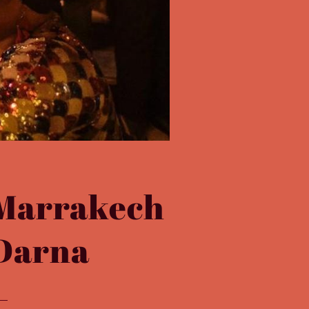
à Marrakech
 Darna