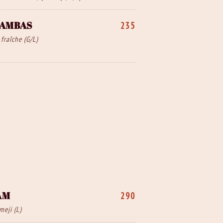
GAMBAS
235
fraîche (G/L)
AM
290
eji (L)