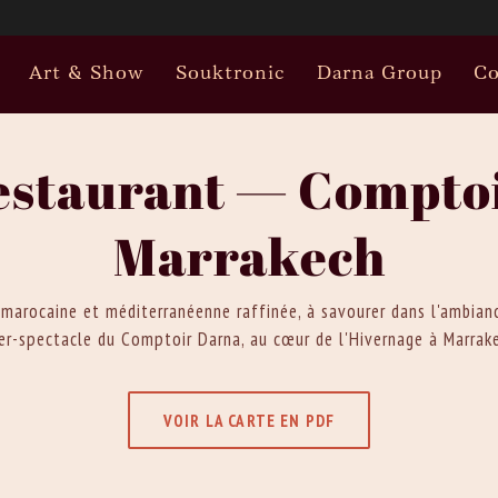
Art & Show
Souktronic
Darna Group
Co
estaurant — Compto
Marrakech
 marocaine et méditerranéenne raffinée, à savourer dans l'ambian
er-spectacle du Comptoir Darna, au cœur de l'Hivernage à Marrak
VOIR LA CARTE EN PDF