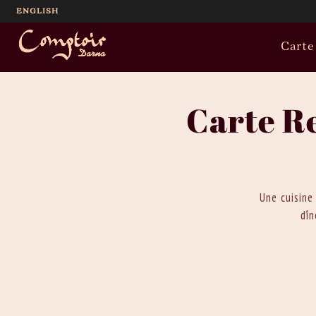
ENGLISH
Carte
Carte R
Une cuisine
dîn