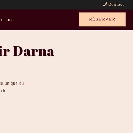
Contact
ntact
RÉSERVER
ir Darna
ce unique du
ech.