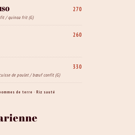
ISO
270
it / quinoa frit (G)
260
330
uisse de poulet / bœuf confit (G)
 pommes de terre · Riz sauté
tarienne