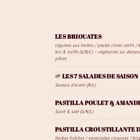
LES BRIOUATES
Légumes aux herbes / poulet citron confit /
kiri & truffe (G/N/L) — végétarien sur demand
pièces
🌱
LES 7 SALADES DE SAISON
Saveurs d'orient (N/L)
PASTILLA POULET & AMAND
Sucré & salé (G/N/L)
PASTILLA CROUSTILLANTE 
Herbes fraîches / vermicelles citronnés / bis