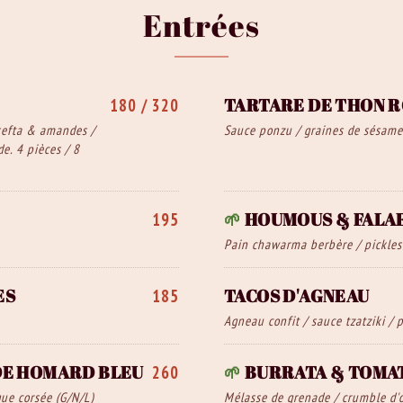
Entrées
TARTARE DE THON 
180 / 320
 kefta & amandes /
Sauce ponzu / graines de sésam
e. 4 pièces / 8
🌱
HOUMOUS & FALA
195
Pain chawarma berbère / pickles
ES
TACOS D'AGNEAU
185
Agneau confit / sauce tzatziki / 
DE HOMARD BLEU
🌱
BURRATA & TOMA
260
que corsée (G/N/L)
Mélasse de grenade / crumble d'o