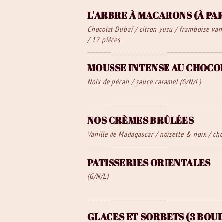
L'ARBRE À MACARONS (À PA
Chocolat Dubaï / citron yuzu / framboise vani
/ 12 pièces
MOUSSE INTENSE AU CHOCO
Noix de pécan / sauce caramel (G/N/L)
NOS CRÈMES BRÛLÉES
Vanille de Madagascar / noisette & noix / ch
PATISSERIES ORIENTALES
(G/N/L)
GLACES ET SORBETS (3 BOUL