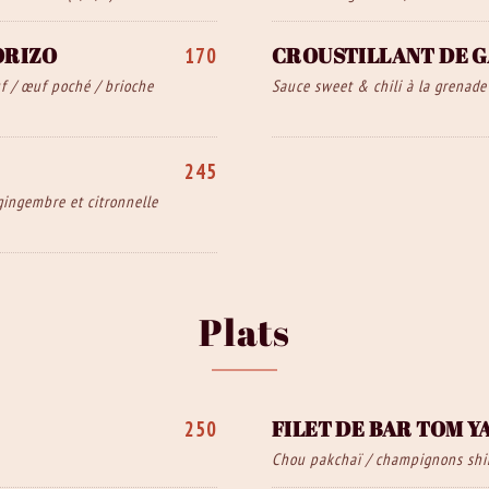
ORIZO
CROUSTILLANT DE 
170
f / œuf poché / brioche
Sauce sweet & chili à la grenade 
245
gingembre et citronnelle
Plats
R
FILET DE BAR TOM Y
250
Chou pakchaï / champignons shim