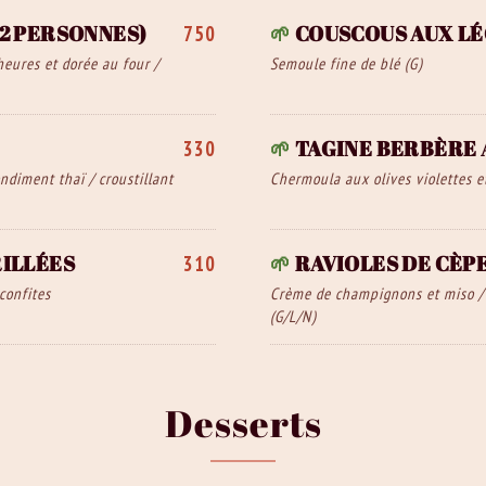
2 PERSONNES)
🌱
COUSCOUS AUX L
750
eures et dorée au four /
Semoule fine de blé (G)
🌱
TAGINE BERBÈRE 
330
ondiment thaï / croustillant
Chermoula aux olives violettes e
ILLÉES
🌱
RAVIOLES DE CÈP
310
confites
Crème de champignons et miso / p
(G/L/N)
Desserts