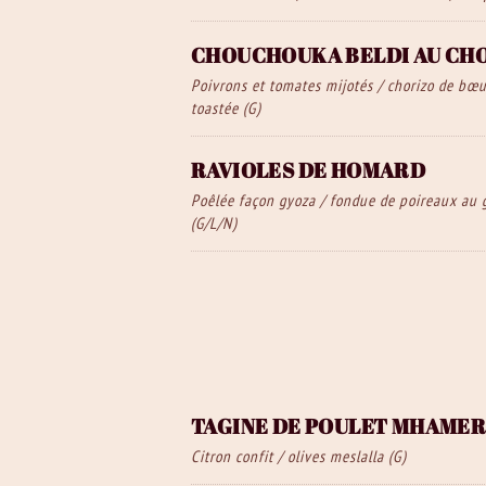
CHOUCHOUKA BELDI AU CH
Poivrons et tomates mijotés / chorizo de bœu
toastée (G)
RAVIOLES DE HOMARD
Poêlée façon gyoza / fondue de poireaux au 
(G/L/N)
TAGINE DE POULET MHAME
Citron confit / olives meslalla (G)