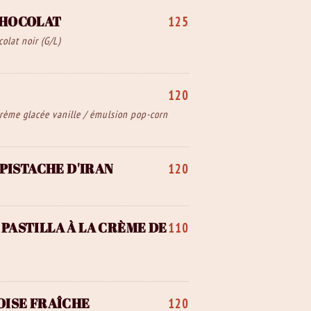
CHOCOLAT
125
olat noir (G/L)
120
 crème glacée vanille / émulsion pop-corn
 PISTACHE D'IRAN
120
PASTILLA À LA CRÈME DE
110
OISE FRAÎCHE
120