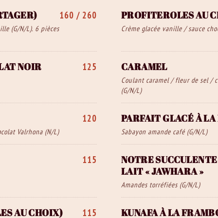
RTAGER)
PROFITEROLES AU 
160 / 260
lle (G/N/L). 6 pièces
Crème glacée vanille / sauce choc
LAT NOIR
CARAMEL
125
Coulant caramel / fleur de sel /
(G/N/L)
PARFAIT GLACÉ À LA
120
ocolat Valrhona (N/L)
Sabayon amande café (G/N/L)
NOTRE SUCCULENTE 
115
LAIT « JAWHARA »
Amandes torréfiées (G/N/L)
ES AU CHOIX)
KUNAFA À LA FRAMB
115