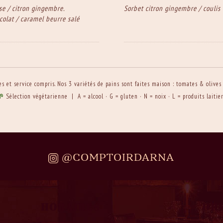
se / citron gingembre.
Sorbet citron gingembre / coulis
colat / caramel beurre salé
s et service compris. Nos 3 variétés de pains sont faites maison : tomates & olive
🌱
Sélection végétarienne | A = alcool · G = gluten · N = noix · L = produits laitie
@COMPTOIRDARNA
HORAIRES
DR