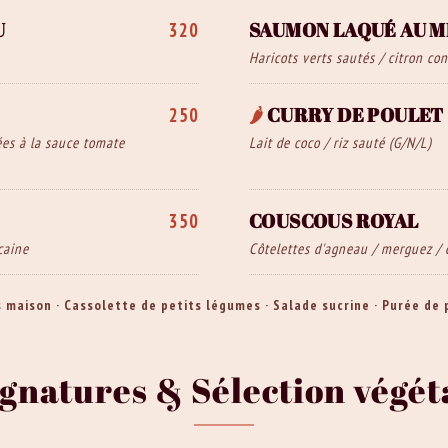
U
SAUMON LAQUÉ AU M
320
Haricots verts sautés / citron conf
🌶️
CURRY DE POULET
250
ées à la sauce tomate
Lait de coco / riz sauté (G/N/L)
COUSCOUS ROYAL
350
caine
Côtelettes d'agneau / merguez / c
s maison · Cassolette de petits légumes · Salade sucrine · Purée de
ignatures & Sélection végé