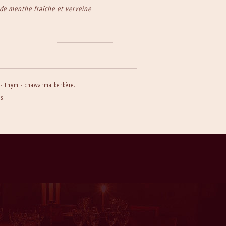
 de menthe fraîche et verveine
s · thym · chawarma berbère.
rs
ESS CODE