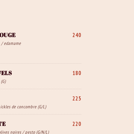
ROUGE
240
e / edamame
FELS
180
 (G)
225
pickles de concombre (G/L)
TE
220
lives noires / pesto (G/N/L)